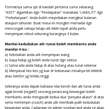
Formatnya sama spt di kaedah pertama cuma sekarang
“ASET” digantikan dgn “Pendapatan” manakala “LIABILITI” dgn
“Perbelanjaan”. Anda boleh meyediakan mengikut bulanan
ataupun tahunan. Buat masa ini mungkin memadai dgn
mencongak sahaja tetapi utk lebih tepat anda perlu
menyimpan rekod sekurang-kurangnya 3 bulan.
Menilai kedudukan alir-tunai boleh membantu anda
menilai 4 isu :
a) Kebolahan anda utk menyimpan wang
b) Gaya hidup yg boleh anda turuti dgn selesa
c) Sama ada anda hidup di atas hutang atau tunai sebenar
d) Menyiasat kes-kes yg luar dr kebiasaan misalnya bil elektrik
atau telefon yg terlalu tinggi
Sekiranya anda dapati bahawa nilai bersih dan alir tunai anda
agak kronik (negatif) seorang perancang kewangan boleh
membantu anda mengaudit kedua-dua “penyata akaun” di atas
serta memimpin (coach) anda utk membaik-pulih kedudukan
kewangan anda. Cadangan ini admin syorkan kpd anda yg akan