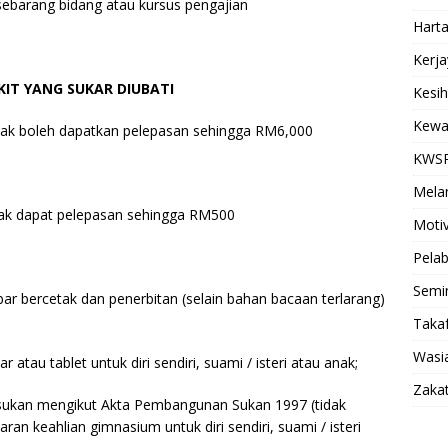
 sebarang bidang atau kursus pengajian
Hart
Kerj
IT YANG SUKAR DIUBATI
Kesi
Kewa
-anak boleh dapatkan pelepasan sehingga RM6,000
KWS
Mela
 layak dapat pelepasan sehingga RM500
Motiv
Pela
Semi
abar bercetak dan penerbitan (selain bahan bacaan terlarang)
Takaf
Wasia
r atau tablet untuk diri sendiri, suami / isteri atau anak;
Zaka
iti sukan mengikut Akta Pembangunan Sukan 1997 (tidak
aran keahlian gimnasium untuk diri sendiri, suami / isteri