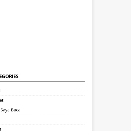
EGORIES
l
et
 Saya Baca
a