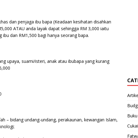
khas dan penjaga ibu bapa (Keadaan kesihatan disahkan
5,000 ATAU anda layak dapat sehingga RM 3,000 iaitu
g ibu dan RM1,500 bagi hanya seorang bapa.
ang upaya, suami/isteri, anak atau ibubapa yang kurang
6,000
CAT
0
Artike
Budg
Buku
safah – bidang undang-undang, perakaunan, kewangan Islam,
Cukai
knologi;
Fatw