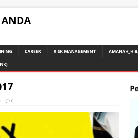
 ANDA
INING
CAREER
RISK MANAGEMENT
AMANAH_HIB
INK)
017
n
0