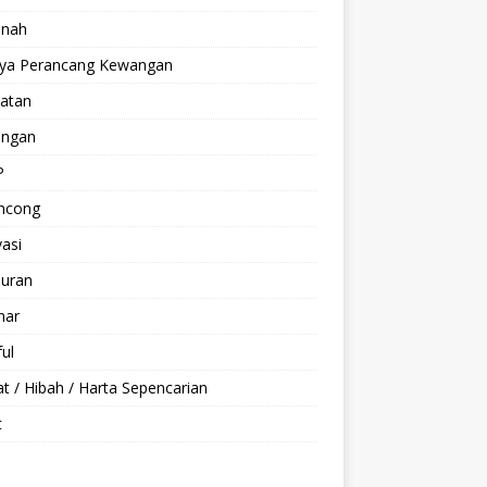
anah
aya Perancang Kewangan
hatan
ngan
P
ncong
asi
buran
nar
ul
t / Hibah / Harta Sepencarian
t