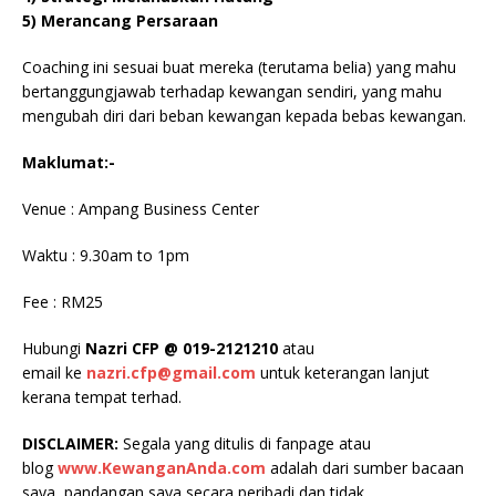
5) Merancang Persaraan
Coaching ini sesuai buat mereka (terutama belia) yang mahu
bertanggungjawab terhadap kewangan sendiri, yang mahu
mengubah diri dari beban kewangan kepada bebas kewangan.
Maklumat:-
Venue : Ampang Business Center
Waktu : 9.30am to 1pm
Fee : RM25
Hubungi
Nazri CFP @ 019-2121210
atau
email ke
nazri.cfp@gmail.com
untuk keterangan lanjut
kerana tempat terhad.
DISCLAIMER:
Segala yang ditulis di fanpage atau
blog
www.KewanganAnda.com
adalah dari sumber bacaan
saya, pandangan saya secara peribadi dan tidak