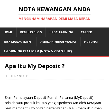
NOTA KEWANGAN ANDA
MENGILHAM HARAPAN DEMI MASA DEPAN
HOME
PENULIS BLOG
HRDC TRAINING
CAREER
RISK MANAGEMENT
AMANAH_HIBAH_WASIAT
HUBUNGI
E-LEARNING PLATFORM (NOTA & VIDEO LINK)
Apa Itu My Deposit ?
Nazri CFP
Skim Pembiayaan Deposit Rumah Pertama (MyDeposit)
adalah satu produk khusus yang diperkenalkan oleh Kerajaan
bagi membantu golongan pertengahan (M40) memiliki rumah