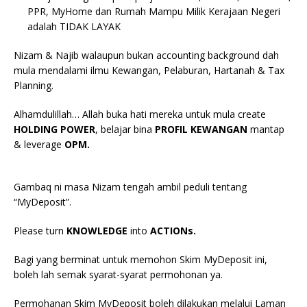
PPR, MyHome dan Rumah Mampu Milik Kerajaan Negeri
adalah TIDAK LAYAK
Nizam & Najib walaupun bukan accounting background dah
mula mendalami ilmu Kewangan, Pelaburan, Hartanah & Tax
Planning.
Alhamdulillah… Allah buka hati mereka untuk mula create
HOLDING POWER
, belajar bina
PROFIL KEWANGAN
mantap
& leverage
OPM.
Gambaq ni masa Nizam tengah ambil peduli tentang
“MyDeposit”.
Please turn
KNOWLEDGE
into
ACTIONs.
Bagi yang berminat untuk memohon Skim MyDeposit ini,
boleh lah semak syarat-syarat permohonan ya.
Permohanan Skim MyDeposit boleh dilakukan melalui Laman