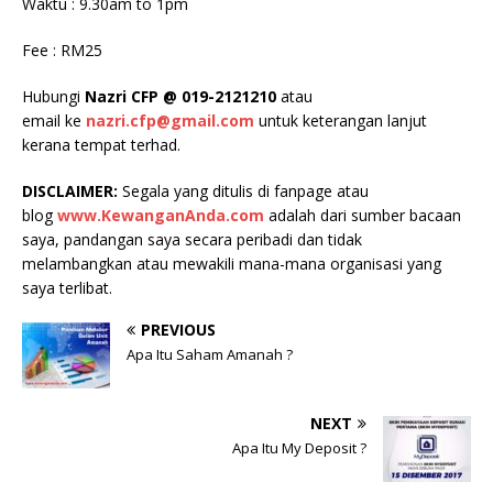
Waktu : 9.30am to 1pm
Fee : RM25
Hubungi
Nazri CFP @ 019-2121210
atau
email ke
nazri.cfp@gmail.com
untuk keterangan lanjut
kerana tempat terhad.
DISCLAIMER:
Segala yang ditulis di fanpage atau
blog
www.KewanganAnda.com
adalah dari sumber bacaan
saya, pandangan saya secara peribadi dan tidak
melambangkan atau mewakili mana-mana organisasi yang
saya terlibat.
PREVIOUS
Apa Itu Saham Amanah ?
NEXT
Apa Itu My Deposit ?