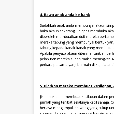
4. Bawa anak anda ke bank
Sudahkah anak anda mempunyai akaun simpan
buka akaun sekarang. Selepas membuka akau
diperoleh membuatkan duit mereka bertamba
mereka tabung yang mempunyai bentuk yang
tabung kepada kanak-kanak yang membuka 
Apabila penyata akaun diterima, tariklah p
pelaburan mereka sudah makin meningkat. Ap
perkara pertama yang bermain di kepala anak 
5. Biarkan mereka membuat kesilapan, 
Jika anak anda membuat kesilapan dalam pen
jumlah yang terlibat selalunya kecil sahaja.
berjaya mengumpulkan wang yang cukup untu
supaya, dia akan dapat merasai bagaimana p