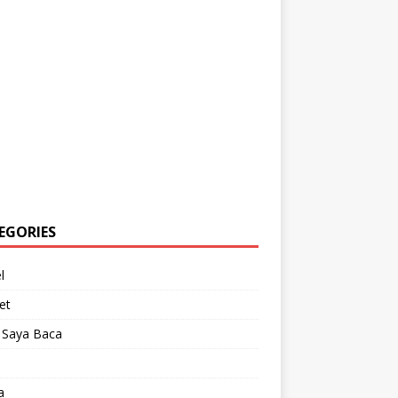
EGORIES
l
et
 Saya Baca
a