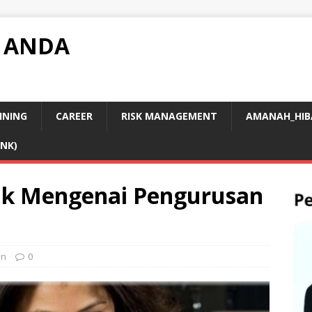
 ANDA
INING
CAREER
RISK MANAGEMENT
AMANAH_HIB
INK)
ak Mengenai Pengurusan
an
0