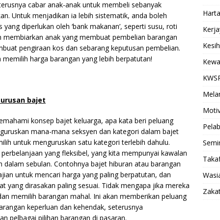
terusnya cabar anak-anak untuk membeli sebanyak
Hart
n. Untuk menjadikan ia lebih sistematik, anda boleh
ang diperlukan oleh ‘bank makanan’, seperti susu, roti
Kerj
gan membiarkan anak yang membuat pembelian barangan
Kesi
uat pengiraan kos dan sebarang keputusan pembelian.
 memilih harga barangan yang lebih berpatutan!
Kewa
KWS
Mela
urusan bajet
Motiv
mahami konsep bajet keluarga, apa kata beri peluang
Pela
guruskan mana-mana seksyen dan kategori dalam bajet
lih untuk menguruskan satu kategori terlebih dahulu.
Semi
i perbelanjaan yang fleksibel, yang kita mempunyai kawalan
Takaf
an dalam sebulan. Contohnya bajet hiburan atau barangan
jian untuk mencari harga yang paling berpatutan, dan
Wasia
t yang dirasakan paling sesuai. Tidak mengapa jika mereka
Zaka
a dan memilih barangan mahal. Ini akan memberikan peluang
arangan keperluan dan kehendak, seterusnya
n pelbagai pilihan barangan di pasaran.