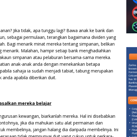
an? Jika tidak, apa tunggu lagi? Bawa anak ke bank dan
n, sebagai permulaan, terangkan bagaimana dividen yang
h. Bagi menarik minat mereka tentang simpanan, belikan
 menarik. Malahan, hampir setiap bank menghadiahkan
akaun simpanan atau pelaburan bersama-sama mereka.
erhatian anak-anak anda dengan menekankan betapa
abila sahaja ia sudah menjadi tabiat, tabung merupakan
anda apabila diberikan duit.
asalkan mereka belajar
gurusan kewangan, biarkanlah mereka. Hal ini disebabkan
 Contohnya, jika dia mahukan satu alat permainan dan
k membelinya, jangan halang dia daripada membelinya. Ini
erasaan tidak mempunyai duit yang cukup untuk perkara-