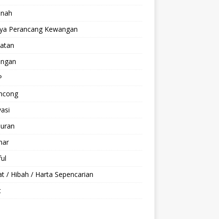
anah
aya Perancang Kewangan
hatan
ngan
P
ncong
asi
buran
nar
ul
t / Hibah / Harta Sepencarian
t