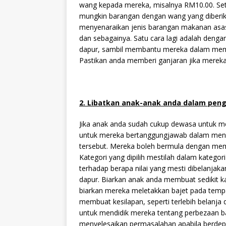
wang kepada mereka, misalnya RM10.00. Se
mungkin barangan dengan wang yang diberika
menyenaraikan jenis barangan makanan asas y
dan sebagainya. Satu cara lagi adalah den
dapur, sambil membantu mereka dalam memb
Pastikan anda memberi ganjaran jika mereka
2. Libatkan anak-anak anda dalam peng
Jika anak anda sudah cukup dewasa untuk me
untuk mereka bertanggungjawab dalam men
tersebut. Mereka boleh bermula dengan memi
Kategori yang dipilih mestilah dalam kategor
terhadap berapa nilai yang mesti dibelanjak
dapur. Biarkan anak anda membuat sedikit ka
biarkan mereka meletakkan bajet pada tempa
membuat kesilapan, seperti terlebih belanj
untuk mendidik mereka tentang perbezaan b
menyelesaikan permasalahan apabila berdepa