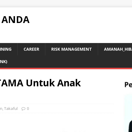
 ANDA
INING
CAREER
RISK MANAGEMENT
AMANAH_HIB
INK)
ERTAMA Untuk Anak
an
,
Takaful
0