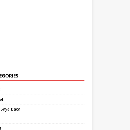
EGORIES
l
et
 Saya Baca
a