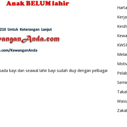
Hart
Kerj
Kesi
Kewa
KWS
Mela
Motiv
pada bayi dan seawal lahir bayi sudah diuji dengan pelbagai
Pela
Semi
Takaf
Wasia
Zaka