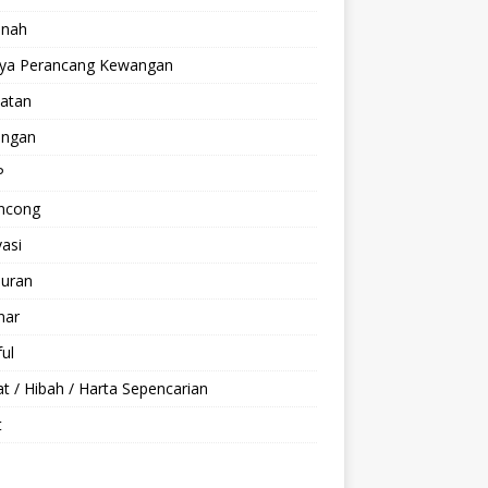
anah
aya Perancang Kewangan
hatan
ngan
P
ncong
asi
buran
nar
ul
t / Hibah / Harta Sepencarian
t